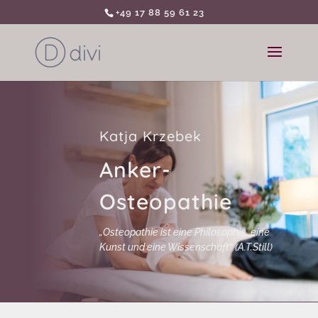
+49 17 88 59 61 23
Katja Krzebek
Anker-
Osteopathie
„Osteopathie ist eine Philosophie, eine
Kunst und eine Wissenschaft“ (A.T.Still)